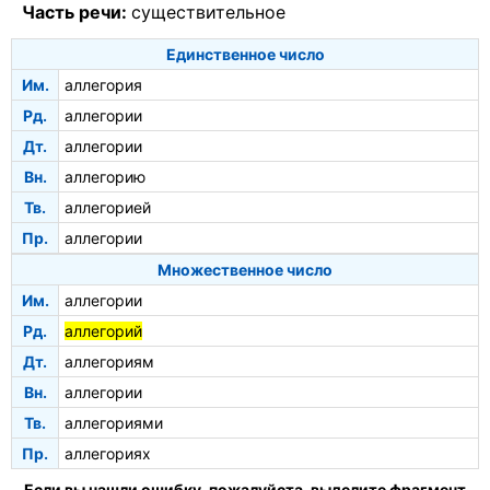
Часть речи:
существительное
Единственное число
Им.
аллегория
Рд.
аллегории
Дт.
аллегории
Вн.
аллегорию
Тв.
аллегорией
Пр.
аллегории
Множественное число
Им.
аллегории
Рд.
аллегорий
Дт.
аллегориям
Вн.
аллегории
Тв.
аллегориями
Пр.
аллегориях
Если вы нашли ошибку, пожалуйста, выделите фрагмент