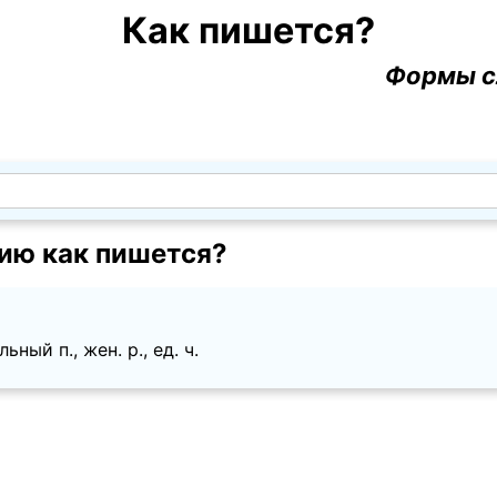
Как пишется?
Формы с
ию как пишется?
ный п., жен. p., ед. ч.