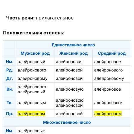
Часть речи:
прилагательное
Положительная степень:
Единственное число
Мужской род
Женский род
Средний род
Им.
алейроновый
алейроновая
алейроновое
Рд.
алейронового
алейроновой
алейронового
Дт.
алейроновому
алейроновой
алейроновому
алейронового
Вн.
алейроновую
алейроновое
алейроновый
алейроновою
Тв.
алейроновым
алейроновым
алейроновой
Пр.
алейроновом
алейроновой
алейроновом
Множественное число
Им.
алейроновые