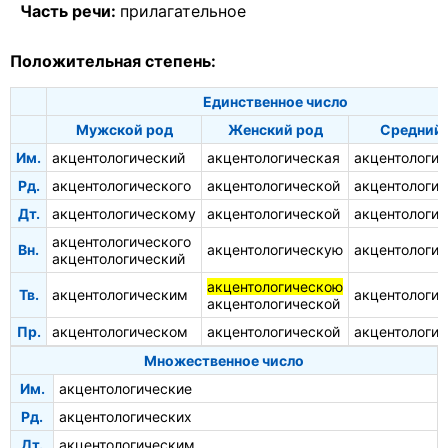
Часть речи:
прилагательное
Положительная степень:
Единственное число
Мужской род
Женский род
Средний 
Им.
акцентологический
акцентологическая
акцентологич
Рд.
акцентологического
акцентологической
акцентологич
Дт.
акцентологическому
акцентологической
акцентологи
акцентологического
Вн.
акцентологическую
акцентологич
акцентологический
акцентологическою
Тв.
акцентологическим
акцентологи
акцентологической
Пр.
акцентологическом
акцентологической
акцентологи
Множественное число
Им.
акцентологические
Рд.
акцентологических
Дт.
акцентологическим