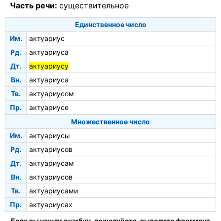
Часть речи:
существительное
Единственное число
Им.
актуариус
Рд.
актуариуса
Дт.
актуариусу
Вн.
актуариуса
Тв.
актуариусом
Пр.
актуариусе
Множественное число
Им.
актуариусы
Рд.
актуариусов
Дт.
актуариусам
Вн.
актуариусов
Тв.
актуариусами
Пр.
актуариусах
Если вы нашли ошибку, пожалуйста, выделите фрагмент