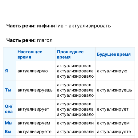
Часть речи:
инфинитив -
актуализировать
Часть речи:
глагол
Настоящее
Прошедшее
Будущее время
время
время
актуализировал
Я
актуализирую
актуализировала
актуализирую
актуализировало
актуализировал
Ты
актуализируешь
актуализировала
актуализируешь
актуализировало
актуализировал
Он/
актуализирует
актуализировала
актуализирует
она
актуализировало
Мы
актуализируем
актуализировали
актуализируем
Вы
актуализируете
актуализировали
актуализируете