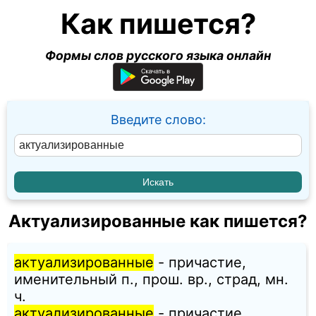
Как пишется?
Формы слов русского языка онлайн
Введите слово:
Актуализированные как пишется?
актуализированные
- причастие,
именительный п., прош. вр., страд, мн.
ч.
актуализированные
- причастие,