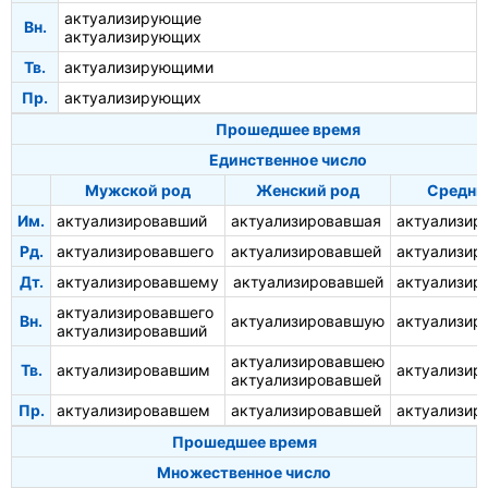
актуализирующие
Вн.
актуализирующих
Тв.
актуализирующими
Пр.
актуализирующих
Прошедшее время
Единственное число
Мужской род
Женский род
Средни
Им.
актуализировавший
актуализировавшая
актуализир
Рд.
актуализировавшего
актуализировавшей
актуализир
Дт.
актуализировавшему
актуализировавшей
актуализир
актуализировавшего
Вн.
актуализировавшую
актуализир
актуализировавший
актуализировавшею
Тв.
актуализировавшим
актуализир
актуализировавшей
Пр.
актуализировавшем
актуализировавшей
актуализир
Прошедшее время
Множественное число