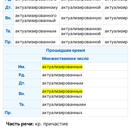
Дт.
актуализированному
актуализированной
актуализиро
актуализированного
Вн.
актуализированную
актуализиро
актуализированный
актуализированною
Тв.
актуализированным
актуализир
актуализированной
Пр.
актуализированном
актуализированной
актуализиро
Прошедшее время
Множественное число
Им.
актуализированные
Рд.
актуализированных
Дт.
актуализированным
актуализированные
Вн.
актуализированных
Тв.
актуализированными
Пр.
актуализированных
Часть речи:
кр. причастие