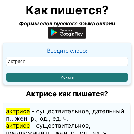
Как пишется?
Формы слов русского языка онлайн
Введите слово:
Актрисе как пишется?
актрисе
- существительное, дательный
п., жен. p., од., ед. ч.
актрисе
- существительное,
предложный п., жен. p., од., ед. ч.