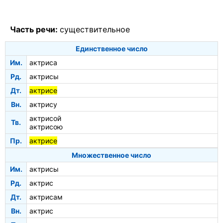
Часть речи:
существительное
Единственное число
Им.
актриса
Рд.
актрисы
Дт.
актрисе
Вн.
актрису
актрисой
Тв.
актрисою
Пр.
актрисе
Множественное число
Им.
актрисы
Рд.
актрис
Дт.
актрисам
Вн.
актрис