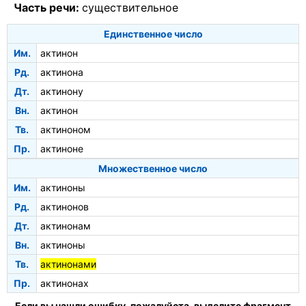
Часть речи:
существительное
Единственное число
Им.
актинон
Рд.
актинона
Дт.
актинону
Вн.
актинон
Тв.
актиноном
Пр.
актиноне
Множественное число
Им.
актиноны
Рд.
актинонов
Дт.
актинонам
Вн.
актиноны
Тв.
актинонами
Пр.
актинонах
Если вы нашли ошибку, пожалуйста, выделите фрагмент