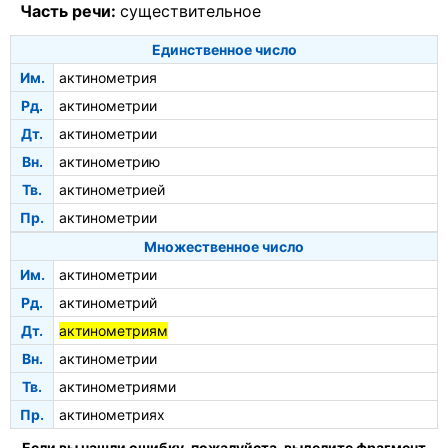
Часть речи:
существительное
Единственное число
Им.
актинометрия
Рд.
актинометрии
Дт.
актинометрии
Вн.
актинометрию
Тв.
актинометрией
Пр.
актинометрии
Множественное число
Им.
актинометрии
Рд.
актинометрий
Дт.
актинометриям
Вн.
актинометрии
Тв.
актинометриями
Пр.
актинометриях
Если вы нашли ошибку, пожалуйста, выделите фрагмент