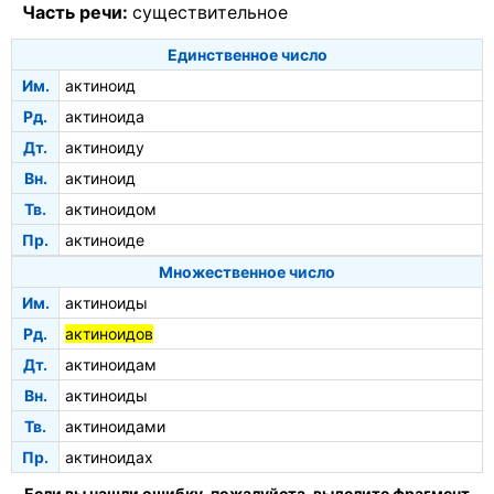
Часть речи:
существительное
Единственное число
Им.
актиноид
Рд.
актиноида
Дт.
актиноиду
Вн.
актиноид
Тв.
актиноидом
Пр.
актиноиде
Множественное число
Им.
актиноиды
Рд.
актиноидов
Дт.
актиноидам
Вн.
актиноиды
Тв.
актиноидами
Пр.
актиноидах
Если вы нашли ошибку, пожалуйста, выделите фрагмент