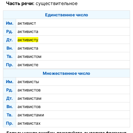
Часть речи:
существительное
Единственное число
Им.
активист
Рд.
активиста
Дт.
активисту
Вн.
активиста
Тв.
активистом
Пр.
активисте
Множественное число
Им.
активисты
Рд.
активистов
Дт.
активистам
Вн.
активистов
Тв.
активистами
Пр.
активистах
Если вы нашли ошибку, пожалуйста, выделите фрагмент