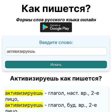
Как пишется?
Формы слов русского языка онлайн
Введите слово:
Активизируешь как пишется?
активизируешь
- глагол, наст. вр., 2-е
лицо,
активизируешь
- глагол, буд. вр., 2-е
лицо,