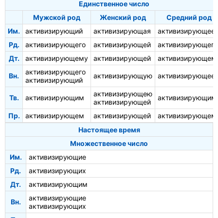
Единственное число
Мужской род
Женский род
Средний род
Им.
активизирующий
активизирующая
активизирующее
Рд.
активизирующего
активизирующей
активизирующего
Дт.
активизирующему
активизирующей
активизирующем
активизирующего
Вн.
активизирующую
активизирующее
активизирующий
активизирующею
Тв.
активизирующим
активизирующим
активизирующей
Пр.
активизирующем
активизирующей
активизирующем
Настоящее время
Множественное число
Им.
активизирующие
Рд.
активизирующих
Дт.
активизирующим
активизирующие
Вн.
активизирующих