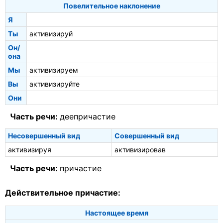
Повелительное наклонение
Я
Ты
активизируй
Он/
она
Мы
активизируем
Вы
активизируйте
Они
Часть речи:
деепричастие
Несовершенный вид
Совершенный вид
активизируя
активизировав
Часть речи:
причастие
Действительное причастие:
Настоящее время