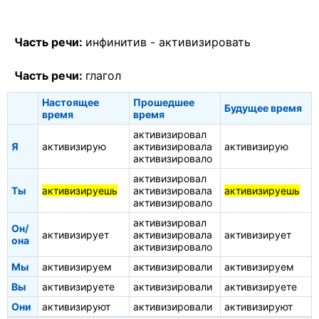
Часть речи:
инфинитив -
активизировать
Часть речи:
глагол
Настоящее
Прошедшее
Будущее время
время
время
активизировал
Я
активизирую
активизировала
активизирую
активизировало
активизировал
Ты
активизируешь
активизировала
активизируешь
активизировало
активизировал
Он/
активизирует
активизировала
активизирует
она
активизировало
Мы
активизируем
активизировали
активизируем
Вы
активизируете
активизировали
активизируете
Они
активизируют
активизировали
активизируют