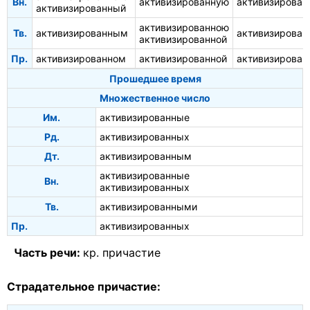
Вн.
активизированную
активизирован
активизированный
активизированною
Тв.
активизированным
активизирова
активизированной
Пр.
активизированном
активизированной
активизирован
Прошедшее время
Множественное число
Им.
активизированные
Рд.
активизированных
Дт.
активизированным
активизированные
Вн.
активизированных
Тв.
активизированными
Пр.
активизированных
Часть речи:
кр. причастие
Страдательное причастие: