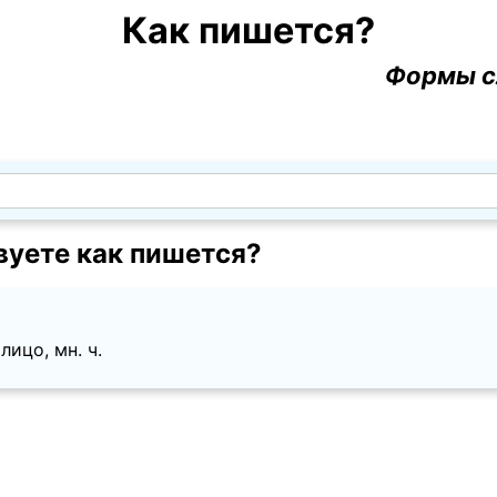
Как пишется?
Формы с
вуете как пишется?
 лицо, мн. ч.