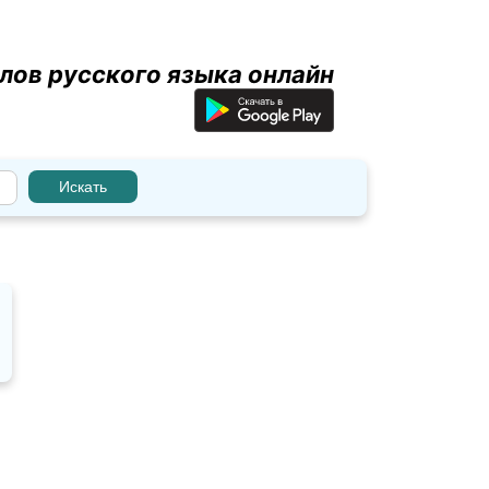
лов русского языка онлайн