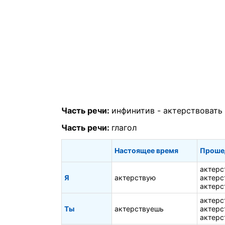
Часть речи:
инфинитив -
актерствовать
Часть речи:
глагол
Настоящее время
Проше
актерс
Я
актерствую
актерс
актерс
актерс
Ты
актерствуешь
актерс
актерс