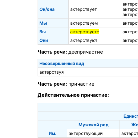
актерс
Он/она
актерствует
актерс
актерс
Мы
актерствуем
актерс
Вы
актерствуете
актерс
Они
актерствуют
актерс
Часть речи:
деепричастие
Несовершенный вид
актерствуя
Часть речи:
причастие
Действительное причастие:
Единс
Мужской род
Же
Им.
актерствующий
актерс