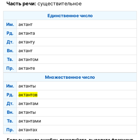
Часть речи:
существительное
Единственное число
Им.
актант
Рд.
актанта
Дт.
актанту
Вн.
актант
Тв.
актантом
Пр.
актанте
Множественное число
Им.
актанты
Рд.
актантов
Дт.
актантам
Вн.
актанты
Тв.
актантами
Пр.
актантах
Если вы нашли ошибку, пожалуйста, выделите фрагмент