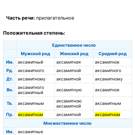
Часть речи:
прилагательное
Положительная степень:
Единственное число
Мужской род
Женский род
Средний род
Им.
аксамитный
аксамитная
аксамитное
Рд.
аксамитного
аксамитной
аксамитного
Дт.
аксамитному
аксамитной
аксамитному
аксамитного
Вн.
аксамитную
аксамитное
аксамитный
аксамитною
Тв.
аксамитным
аксамитным
аксамитной
Пр.
аксамитном
аксамитной
аксамитном
Множественное число
Им.
аксамитные