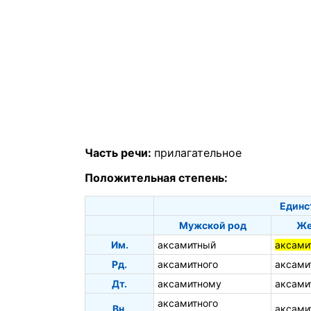
Часть речи:
прилагательное
Положительная степень:
Единс
Мужской род
Же
Им.
аксамитный
аксами
Рд.
аксамитного
аксами
Дт.
аксамитному
аксами
аксамитного
Вн.
аксами