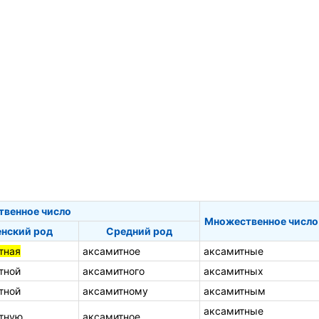
твенное число
Множественное число
нский род
Средний род
тная
аксамитное
аксамитные
тной
аксамитного
аксамитных
тной
аксамитному
аксамитным
аксамитные
тную
аксамитное