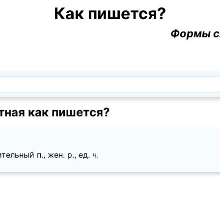
Как пишется?
Формы с
тная как пишется?
ельный п., жен. p., ед. ч.