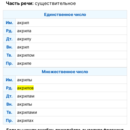
Часть речи:
существительное
Единственное число
Им.
акрил
Рд.
акрила
Дт.
акрилу
Вн.
акрил
Тв.
акрилом
Пр.
акриле
Множественное число
Им.
акрилы
Рд.
акрилов
Дт.
акрилам
Вн.
акрилы
Тв.
акрилами
Пр.
акрилах
Если вы нашли ошибку, пожалуйста, выделите фрагмент