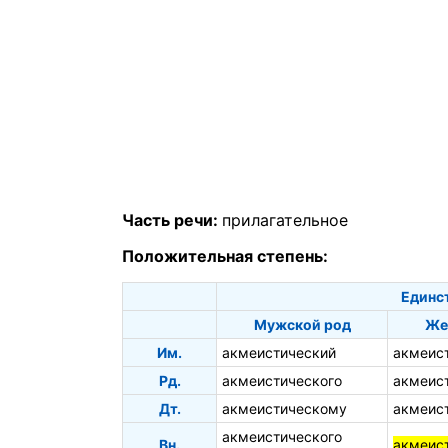
Часть речи:
прилагательное
Положительная степень:
Единс
Мужской род
Же
Им.
акмеистический
акмеис
Рд.
акмеистического
акмеис
Дт.
акмеистическому
акмеис
акмеистического
Вн.
акмеис