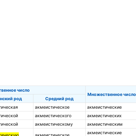
твенное число
Множественное число
нский род
Средний род
тическая
акмеистическое
акмеистические
тической
акмеистического
акмеистических
тической
акмеистическому
акмеистическим
акмеистические
тическую
акмеистическое