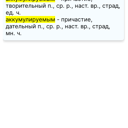
творительный п., ср. p., наст. вр., страд,
ед. ч.
аккумулируемым
- причастие,
дательный п., ср. p., наст. вр., страд,
мн. ч.