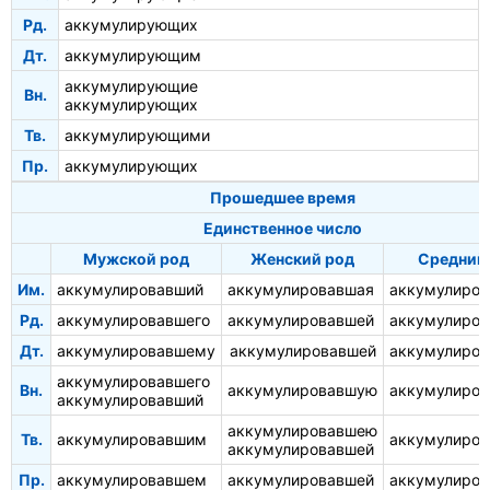
Рд.
аккумулирующих
Дт.
аккумулирующим
аккумулирующие
Вн.
аккумулирующих
Тв.
аккумулирующими
Пр.
аккумулирующих
Прошедшее время
Единственное число
Мужской род
Женский род
Средний
Им.
аккумулировавший
аккумулировавшая
аккумулиро
Рд.
аккумулировавшего
аккумулировавшей
аккумулиров
Дт.
аккумулировавшему
аккумулировавшей
аккумулиро
аккумулировавшего
Вн.
аккумулировавшую
аккумулиро
аккумулировавший
аккумулировавшею
Тв.
аккумулировавшим
аккумулиро
аккумулировавшей
Пр.
аккумулировавшем
аккумулировавшей
аккумулиро