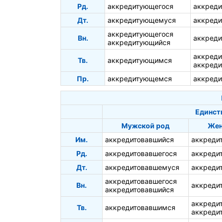
Рд.
аккредитующегося
аккред
Дт.
аккредитующемуся
аккред
аккредитующегося
Вн.
аккред
аккредитующийся
аккред
Тв.
аккредитующимся
аккред
Пр.
аккредитующемся
аккред
Единст
Мужской род
Жен
Им.
аккредитовавшийся
аккреди
Рд.
аккредитовавшегося
аккреди
Дт.
аккредитовавшемуся
аккреди
аккредитовавшегося
Вн.
аккреди
аккредитовавшийся
аккреди
Тв.
аккредитовавшимся
аккреди