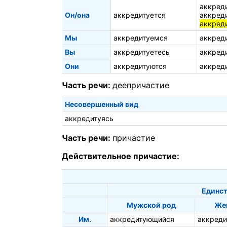
аккред
Он/она
аккредитуется
аккред
аккред
Мы
аккредитуемся
аккред
Вы
аккредитуетесь
аккред
Они
аккредитуются
аккред
Часть речи:
деепричастие
Несовершенный вид
аккредитуясь
Часть речи:
причастие
Действительное причастие:
Единст
Мужской род
Же
Им.
аккредитующийся
аккред