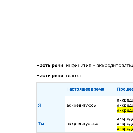
Часть речи:
инфинитив -
аккредитовать
Часть речи:
глагол
Настоящее время
Прошед
аккред
Я
аккредитуюсь
аккред
аккред
аккред
Ты
аккредитуешься
аккред
аккред