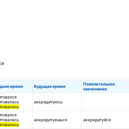
ся
Повелительное
шее время
Будущее время
наклонение
итовался
итовалась
аккредитуюсь
итовалось
итовался
итовалась
аккредитуешься
аккредитуйся
итовалось