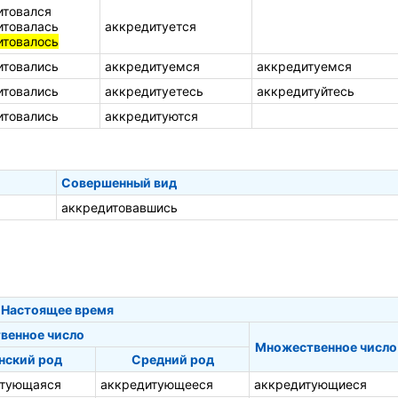
итовался
итовалась
аккредитуется
итовалось
итовались
аккредитуемся
аккредитуемся
итовались
аккредитуетесь
аккредитуйтесь
итовались
аккредитуются
Совершенный вид
аккредитовавшись
Настоящее время
венное число
Множественное число
нский род
Средний род
итующаяся
аккредитующееся
аккредитующиеся