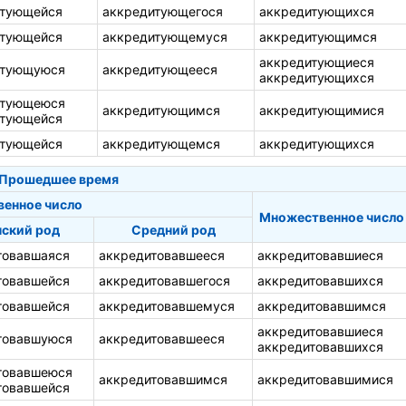
итующейся
аккредитующегося
аккредитующихся
итующейся
аккредитующемуся
аккредитующимся
аккредитующиеся
итующуюся
аккредитующееся
аккредитующихся
итующеюся
аккредитующимся
аккредитующимися
итующейся
итующейся
аккредитующемся
аккредитующихся
Прошедшее время
венное число
Множественное число
ский род
Средний род
товавшаяся
аккредитовавшееся
аккредитовавшиеся
товавшейся
аккредитовавшегося
аккредитовавшихся
товавшейся
аккредитовавшемуся
аккредитовавшимся
аккредитовавшиеся
товавшуюся
аккредитовавшееся
аккредитовавшихся
товавшеюся
аккредитовавшимся
аккредитовавшимися
товавшейся