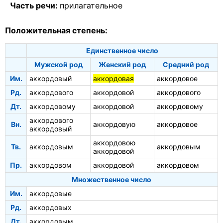
Часть речи:
прилагательное
Положительная степень:
Единственное число
Мужской род
Женский род
Средний род
Им.
аккордовый
аккордовая
аккордовое
Рд.
аккордового
аккордовой
аккордового
Дт.
аккордовому
аккордовой
аккордовому
аккордового
Вн.
аккордовую
аккордовое
аккордовый
аккордовою
Тв.
аккордовым
аккордовым
аккордовой
Пр.
аккордовом
аккордовой
аккордовом
Множественное число
Им.
аккордовые
Рд.
аккордовых
Дт.
аккордовым