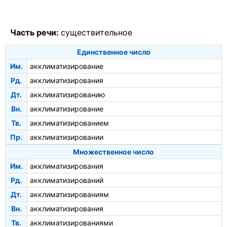
Часть речи:
существительное
Единственное число
Им.
акклиматизирование
Рд.
акклиматизирования
Дт.
акклиматизированию
Вн.
акклиматизирование
Тв.
акклиматизированием
Пр.
акклиматизировании
Множественное число
Им.
акклиматизирования
Рд.
акклиматизирований
Дт.
акклиматизированиям
Вн.
акклиматизирования
Тв.
акклиматизированиями