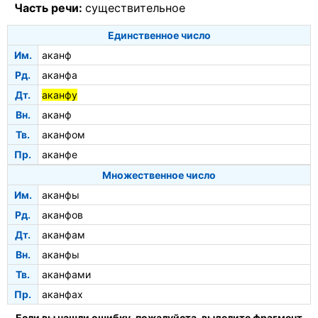
Часть речи:
существительное
Единственное число
Им.
аканф
Рд.
аканфа
Дт.
аканфу
Вн.
аканф
Тв.
аканфом
Пр.
аканфе
Множественное число
Им.
аканфы
Рд.
аканфов
Дт.
аканфам
Вн.
аканфы
Тв.
аканфами
Пр.
аканфах
Если вы нашли ошибку, пожалуйста, выделите фрагмент