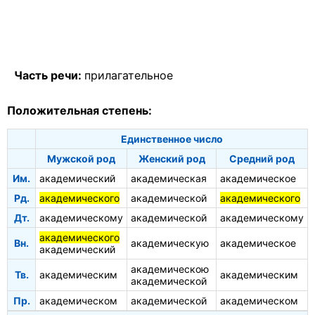
Часть речи:
прилагательное
Положительная степень:
Единственное число
Мужской род
Женский род
Средний род
Им.
академический
академическая
академическое
Рд.
академического
академической
академического
Дт.
академическому
академической
академическому
академического
Вн.
академическую
академическое
академический
академическою
Тв.
академическим
академическим
академической
Пр.
академическом
академической
академическом