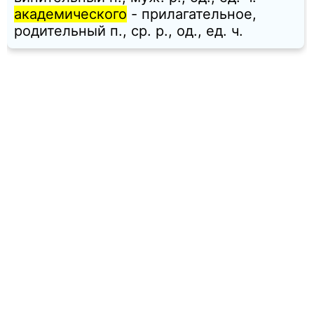
академического
- прилагательное,
родительный п., ср. p., од., ед. ч.