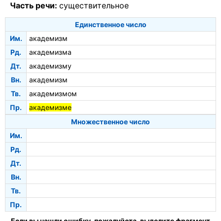
Часть речи:
существительное
Единственное число
Им.
академизм
Рд.
академизма
Дт.
академизму
Вн.
академизм
Тв.
академизмом
Пр.
академизме
Множественное число
Им.
Рд.
Дт.
Вн.
Тв.
Пр.
Если вы нашли ошибку, пожалуйста, выделите фрагмент