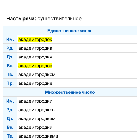
Часть речи:
существительное
Единственное число
Им.
академгородок
Рд.
академгородка
Дт.
академгородку
Вн.
академгородок
Тв.
академгородком
Пр.
академгородке
Множественное число
Им.
академгородки
Рд.
академгородков
Дт.
академгородкам
Вн.
академгородки
Тв.
академгородками