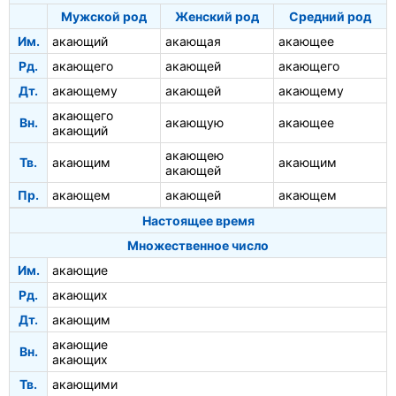
Мужской род
Женский род
Средний род
Им.
акающий
акающая
акающее
Рд.
акающего
акающей
акающего
Дт.
акающему
акающей
акающему
акающего
Вн.
акающую
акающее
акающий
акающею
Тв.
акающим
акающим
акающей
Пр.
акающем
акающей
акающем
Настоящее время
Множественное число
Им.
акающие
Рд.
акающих
Дт.
акающим
акающие
Вн.
акающих
Тв.
акающими