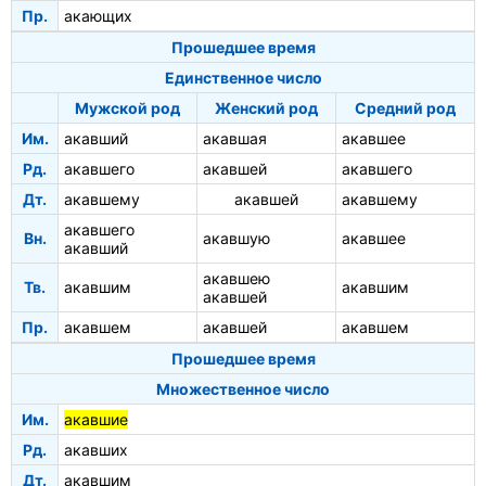
Пр.
акающих
Прошедшее время
Единственное число
Мужской род
Женский род
Средний род
Им.
акавший
акавшая
акавшее
Рд.
акавшего
акавшей
акавшего
Дт.
акавшему
акавшей
акавшему
акавшего
Вн.
акавшую
акавшее
акавший
акавшею
Тв.
акавшим
акавшим
акавшей
Пр.
акавшем
акавшей
акавшем
Прошедшее время
Множественное число
Им.
акавшие
Рд.
акавших
Дт.
акавшим