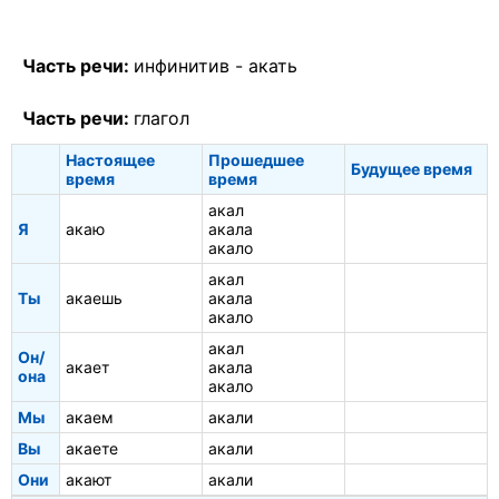
Часть речи:
инфинитив -
акать
Часть речи:
глагол
Настоящее
Прошедшее
Будущее время
время
время
акал
Я
акаю
акала
акало
акал
Ты
акаешь
акала
акало
акал
Он/
акает
акала
она
акало
Мы
акаем
акали
Вы
акаете
акали
Они
акают
акали