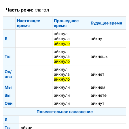
Часть речи:
глагол
Настоящее
Прошедшее
Будущее время
время
время
айкнул
Я
айкнула
айкну
айкнуло
айкнул
Ты
айкнула
айкнешь
айкнуло
айкнул
Он/
айкнула
айкнет
она
айкнуло
Мы
айкнули
айкнем
Вы
айкнули
айкнете
Они
айкнули
айкнут
Повелительное наклонение
Я
Ты
айкни