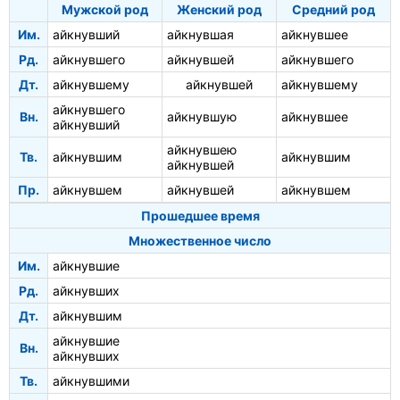
Мужской род
Женский род
Средний род
Им.
айкнувший
айкнувшая
айкнувшее
Рд.
айкнувшего
айкнувшей
айкнувшего
Дт.
айкнувшему
айкнувшей
айкнувшему
айкнувшего
Вн.
айкнувшую
айкнувшее
айкнувший
айкнувшею
Тв.
айкнувшим
айкнувшим
айкнувшей
Пр.
айкнувшем
айкнувшей
айкнувшем
Прошедшее время
Множественное число
Им.
айкнувшие
Рд.
айкнувших
Дт.
айкнувшим
айкнувшие
Вн.
айкнувших
Тв.
айкнувшими