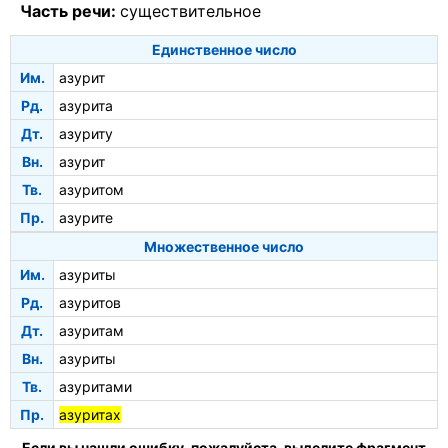
Часть речи:
существительное
Единственное число
Им.
азурит
Рд.
азурита
Дт.
азуриту
Вн.
азурит
Тв.
азуритом
Пр.
азурите
Множественное число
Им.
азуриты
Рд.
азуритов
Дт.
азуритам
Вн.
азуриты
Тв.
азуритами
Пр.
азуритах
Если вы нашли ошибку, пожалуйста, выделите фрагмент