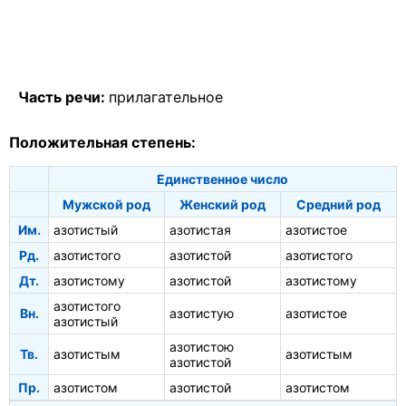
Часть речи:
прилагательное
Положительная степень:
Единственное число
Мужской род
Женский род
Средний род
Им.
азотистый
азотистая
азотистое
Рд.
азотистого
азотистой
азотистого
Дт.
азотистому
азотистой
азотистому
азотистого
Вн.
азотистую
азотистое
азотистый
азотистою
Тв.
азотистым
азотистым
азотистой
Пр.
азотистом
азотистой
азотистом