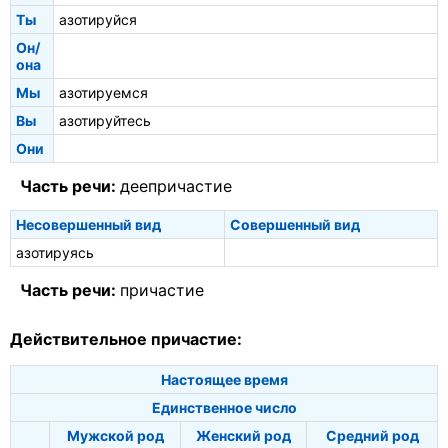
Ты
азотируйся
Он/
она
Мы
азотируемся
Вы
азотируйтесь
Они
Часть речи:
деепричастие
Несовершенный вид
Совершенный вид
азотируясь
Часть речи:
причастие
Действительное причастие:
Настоящее время
Единственное число
Мужской род
Женский род
Средний род