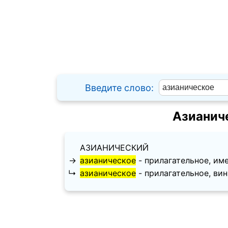
Введите слово:
Азианич
АЗИАНИЧЕСКИЙ
→
азианическое
- прилагательное, имен
↳
азианическое
- прилагательное, винит