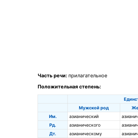
Часть речи:
прилагательное
Положительная степень:
Единс
Мужской род
Же
Им.
азианический
азиани
Рд.
азианического
азиани
Дт.
азианическому
азиани