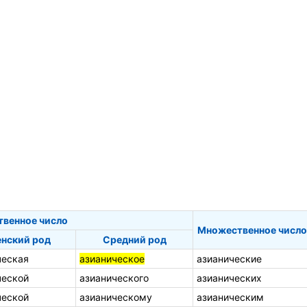
твенное число
Множественное число
нский род
Средний род
ческая
азианическое
азианические
ческой
азианического
азианических
ческой
азианическому
азианическим