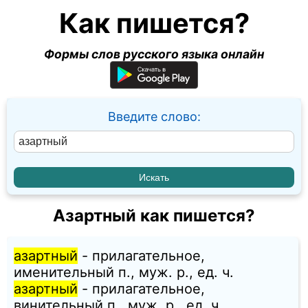
Как пишется?
Формы слов русского языка онлайн
Введите слово:
Азартный как пишется?
азартный
- прилагательное,
именительный п., муж. p., ед. ч.
азартный
- прилагательное,
винительный п., муж. p., ед. ч.