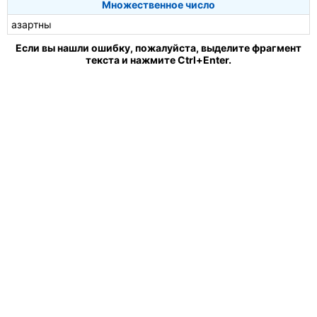
Множественное число
азартны
Если вы нашли ошибку, пожалуйста, выделите фрагмент
текста и нажмите Ctrl+Enter.