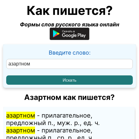
Как пишется?
Формы слов русского языка онлайн
Введите слово:
Азартном как пишется?
азартном
- прилагательное,
предложный п., муж. p., ед. ч.
азартном
- прилагательное,
предложный п., ср. p., ед. ч.