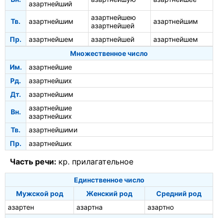
азартнейший
азартнейшею
Тв.
азартнейшим
азартнейшим
азартнейшей
Пр.
азартнейшем
азартнейшей
азартнейшем
Множественное число
Им.
азартнейшие
Рд.
азартнейших
Дт.
азартнейшим
азартнейшие
Вн.
азартнейших
Тв.
азартнейшими
Пр.
азартнейших
Часть речи:
кр. прилагательное
Единственное число
Мужской род
Женский род
Средний род
азартен
азартна
азартно