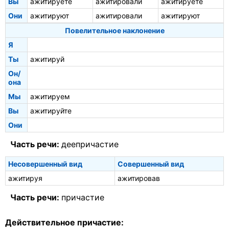
Вы
ажитируете
ажитировали
ажитируете
Они
ажитируют
ажитировали
ажитируют
Повелительное наклонение
Я
Ты
ажитируй
Он/
она
Мы
ажитируем
Вы
ажитируйте
Они
Часть речи:
деепричастие
Несовершенный вид
Совершенный вид
ажитируя
ажитировав
Часть речи:
причастие
Действительное причастие: