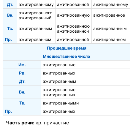
Дт.
ажитированному
ажитированной
ажитированному
ажитированного
Вн.
ажитированную
ажитированное
ажитированный
ажитированною
Тв.
ажитированным
ажитированным
ажитированной
Пр.
ажитированном
ажитированной
ажитированном
Прошедшее время
Множественное число
Им.
ажитированные
Рд.
ажитированных
Дт.
ажитированным
ажитированные
Вн.
ажитированных
Тв.
ажитированными
Пр.
ажитированных
Часть речи:
кр. причастие