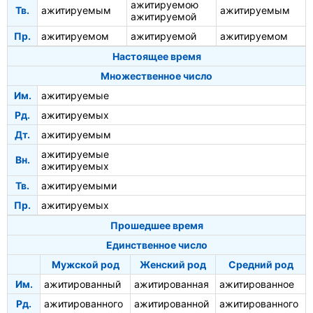
ажитируемою
Тв.
ажитируемым
ажитируемым
ажитируемой
Пр.
ажитируемом
ажитируемой
ажитируемом
Настоящее время
Множественное число
Им.
ажитируемые
Рд.
ажитируемых
Дт.
ажитируемым
ажитируемые
Вн.
ажитируемых
Тв.
ажитируемыми
Пр.
ажитируемых
Прошедшее время
Единственное число
Мужской род
Женский род
Средний род
Им.
ажитированный
ажитированная
ажитированное
Рд.
ажитированного
ажитированной
ажитированного