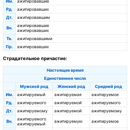
Им.
ажитировавшие
Рд.
ажитировавших
Дт.
ажитировавшим
ажитировавшие
Вн.
ажитировавших
Тв.
ажитировавшими
Пр.
ажитировавших
Страдательное причастие:
Настоящее время
Единственное число
Мужской род
Женский род
Средний род
Им.
ажитируемый
ажитируемая
ажитируемое
Рд.
ажитируемого
ажитируемой
ажитируемого
Дт.
ажитируемому
ажитируемой
ажитируемому
ажитируемого
Вн.
ажитируемую
ажитируемое
ажитируемый