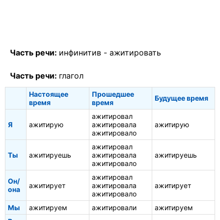
Часть речи:
инфинитив -
ажитировать
Часть речи:
глагол
Настоящее
Прошедшее
Будущее время
время
время
ажитировал
Я
ажитирую
ажитировала
ажитирую
ажитировало
ажитировал
Ты
ажитируешь
ажитировала
ажитируешь
ажитировало
ажитировал
Он/
ажитирует
ажитировала
ажитирует
она
ажитировало
Мы
ажитируем
ажитировали
ажитируем