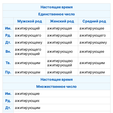
Настоящее время
Единственное число
Мужской род
Женский род
Средний род
Им.
ажитирующий
ажитирующая
ажитирующее
Рд.
ажитирующего
ажитирующей
ажитирующего
Дт.
ажитирующему
ажитирующей
ажитирующему
ажитирующего
Вн.
ажитирующую
ажитирующее
ажитирующий
ажитирующею
Тв.
ажитирующим
ажитирующим
ажитирующей
Пр.
ажитирующем
ажитирующей
ажитирующем
Настоящее время
Множественное число
Им.
ажитирующие
Рд.
ажитирующих
Дт.
ажитирующим