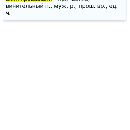
винительный п., муж. p., прош. вр., ед.
ч.