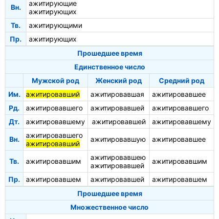
ажитирующие
Вн.
ажитирующих
Тв.
ажитирующими
Пр.
ажитирующих
Прошедшее время
Единственное число
Мужской род
Женский род
Средний род
Им.
ажитировавший
ажитировавшая
ажитировавшее
Рд.
ажитировавшего
ажитировавшей
ажитировавшего
Дт.
ажитировавшему
ажитировавшей
ажитировавшему
ажитировавшего
Вн.
ажитировавшую
ажитировавшее
ажитировавший
ажитировавшею
Тв.
ажитировавшим
ажитировавшим
ажитировавшей
Пр.
ажитировавшем
ажитировавшей
ажитировавшем
Прошедшее время
Множественное число