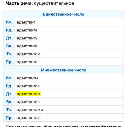
Часть речи:
существительное
Единственное число
Им.
адъютант
Рд.
адъютанта
Дт.
адъютанту
Вн.
адъютанта
Тв.
адъютантом
Пр.
адъютанте
Множественное число
Им.
адъютанты
Рд.
адъютантов
Дт.
адъютантам
Вн.
адъютантов
Тв.
адъютантами
Пр.
адъютантах
Если вы нашли ошибку, пожалуйста, выделите фрагмент