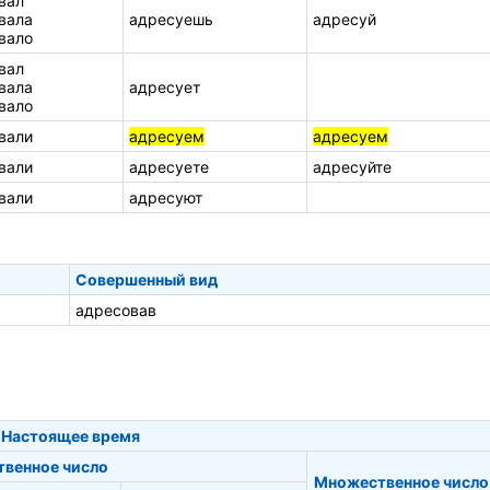
вал
вала
адресуешь
адресуй
вало
вал
вала
адресует
вало
вали
адресуем
адресуем
вали
адресуете
адресуйте
вали
адресуют
Совершенный вид
адресовав
Настоящее время
твенное число
Множественное число