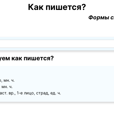
Как пишется?
Формы с
уем как пишется?
, мн. ч.
 мн. ч.
ст. вр., 1-е лицо, страд, ед. ч.