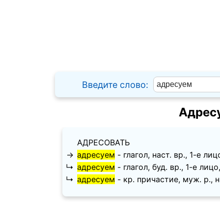
Введите слово:
Адрес
АДРЕСОВАТЬ
→
адресуем
- глагол, наст. вр., 1-е лицо
↳
адресуем
- глагол, буд. вр., 1-е лицо,
↳
адресуем
- кр. причастие, муж. p., на