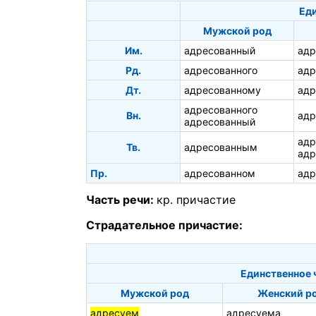
Ед
Мужской род
Им.
адресованный
адр
Рд.
адресованного
адр
Дт.
адресованному
адр
адресованного
Вн.
адр
адресованный
адр
Тв.
адресованным
адр
Пр.
адресованном
адр
Часть речи:
кр. причастие
Страдательное причастие:
Единственное 
Мужской род
Женский р
адресуем
адресуема