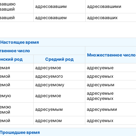
вавшею
адресовавшим
адресовавшими
вавшей
вавшей
адресовавшем
адресовавших
Настоящее время
твенное число
Множественное число
нский род
Средний род
емая
адресуемое
адресуемые
емой
адресуемого
адресуемых
емой
адресуемому
адресуемым
адресуемые
уемую
адресуемое
адресуемых
уемою
адресуемым
адресуемыми
емой
емой
адресуемом
адресуемых
Прошедшее время