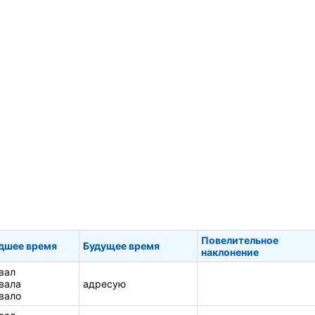
Повелительное
дшее время
Будущее время
наклонение
вал
вала
адресую
вало