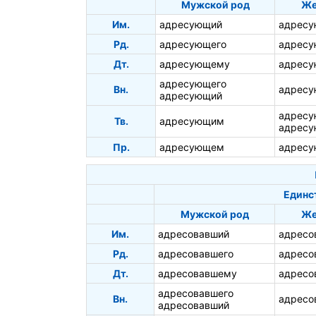
Мужской род
Же
Им.
адресующий
адрес
Рд.
адресующего
адрес
Дт.
адресующему
адрес
адресующего
Вн.
адрес
адресующий
адрес
Тв.
адресующим
адрес
Пр.
адресующем
адрес
Единс
Мужской род
Же
Им.
адресовавший
адресо
Рд.
адресовавшего
адресо
Дт.
адресовавшему
адресо
адресовавшего
Вн.
адресо
адресовавший