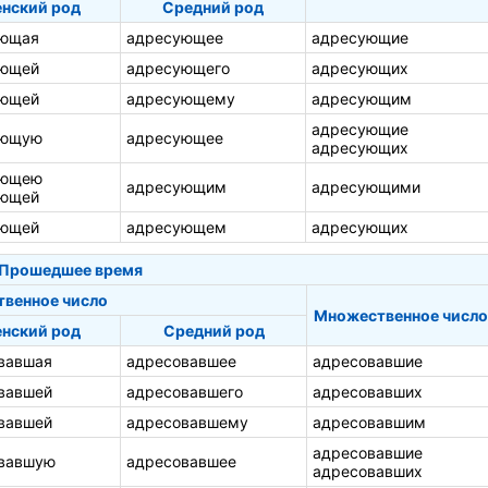
нский род
Средний род
ующая
адресующее
адресующие
ующей
адресующего
адресующих
ующей
адресующему
адресующим
адресующие
ующую
адресующее
адресующих
ующею
адресующим
адресующими
ующей
ующей
адресующем
адресующих
Прошедшее время
твенное число
Множественное число
нский род
Средний род
вавшая
адресовавшее
адресовавшие
вавшей
адресовавшего
адресовавших
вавшей
адресовавшему
адресовавшим
адресовавшие
вавшую
адресовавшее
адресовавших