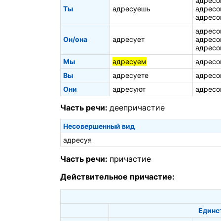
адресо
Ты
адресуешь
адресо
адресо
адресо
Он/она
адресует
адресо
адресо
Мы
адресуем
адресо
Вы
адресуете
адресо
Они
адресуют
адресо
Часть речи:
деепричастие
Несовершенный вид
адресуя
Часть речи:
причастие
Действительное причастие:
Единс