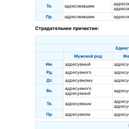
адресо
Тв.
адресовавшим
адресо
Пр.
адресовавшем
адресо
Страдательное причастие:
Единс
Мужской род
Же
Им.
адресуемый
адресу
Рд.
адресуемого
адресу
Дт.
адресуемому
адресу
адресуемого
Вн.
адрес
адресуемый
адрес
Тв.
адресуемым
адресу
Пр.
адресуемом
адресу