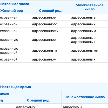
инственное число
Множественное
число
Женский род
Средний род
есованная
адресованное
адресованные
есованной
адресованного
адресованных
есованной
адресованному
адресованным
адресованные
есованную
адресованное
адресованных
есованною
адресованным
адресованными
есованной
есованной
адресованном
адресованных
Настоящее время
число
Множественное число
од
Средний род
адресуемо
адресуемы