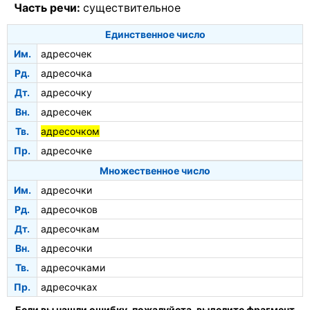
Часть речи:
существительное
Единственное число
Им.
адресочек
Рд.
адресочка
Дт.
адресочку
Вн.
адресочек
Тв.
адресочком
Пр.
адресочке
Множественное число
Им.
адресочки
Рд.
адресочков
Дт.
адресочкам
Вн.
адресочки
Тв.
адресочками
Пр.
адресочках
Если вы нашли ошибку, пожалуйста, выделите фрагмент