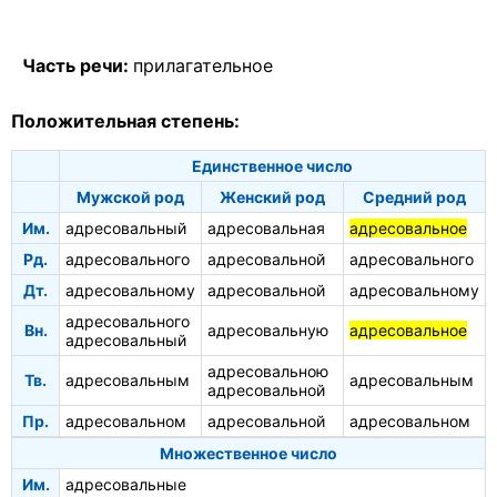
Часть речи:
прилагательное
Положительная степень:
Единственное число
Мужской род
Женский род
Средний род
Им.
адресовальный
адресовальная
адресовальное
Рд.
адресовального
адресовальной
адресовального
Дт.
адресовальному
адресовальной
адресовальному
адресовального
Вн.
адресовальную
адресовальное
адресовальный
адресовальною
Тв.
адресовальным
адресовальным
адресовальной
Пр.
адресовальном
адресовальной
адресовальном
Множественное число
Им.
адресовальные