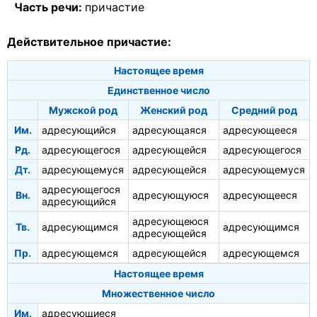
Часть речи:
причастие
Действительное причастие:
Настоящее время
Единственное число
Мужской род
Женский род
Средний род
Им.
адресующийся
адресующаяся
адресующееся
Рд.
адресующегося
адресующейся
адресующегося
Дт.
адресующемуся
адресующейся
адресующемуся
адресующегося
Вн.
адресующуюся
адресующееся
адресующийся
адресующеюся
Тв.
адресующимся
адресующимся
адресующейся
Пр.
адресующемся
адресующейся
адресующемся
Настоящее время
Множественное число
Им.
адресующиеся