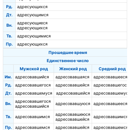
Рд.
адресующихся
Дт.
адресующимся
адресующиеся
Вн.
адресующихся
Тв.
адресующимися
Пр.
адресующихся
Прошедшее время
Единственное число
Мужской род
Женский род
Средний род
Им.
адресовавшийся
адресовавшаяся
адресовавшееся
Рд.
адресовавшегося
адресовавшейся
адресовавшегося
Дт.
адресовавшемуся
адресовавшейся
адресовавшемус
адресовавшегося
Вн.
адресовавшуюся
адресовавшееся
адресовавшийся
адресовавшеюся
Тв.
адресовавшимся
адресовавшимся
адресовавшейся
Пр.
адресовавшемся
адресовавшейся
адресовавшемся