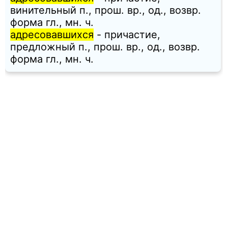
винительный п., прош. вр., од., возвр.
форма гл., мн. ч.
адресовавшихся
- причастие,
предложный п., прош. вр., од., возвр.
форма гл., мн. ч.