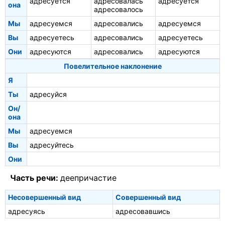
адресуется
адресовалась
адресуется
она
адресовалось
Мы
адресуемся
адресовались
адресуемся
Вы
адресуетесь
адресовались
адресуетесь
Они
адресуются
адресовались
адресуются
Повелительное наклонение
Я
Ты
адресуйся
Он/
она
Мы
адресуемся
Вы
адресуйтесь
Они
Часть речи:
деепричастие
Несовершенный вид
Совершенный вид
адресуясь
адресовавшись