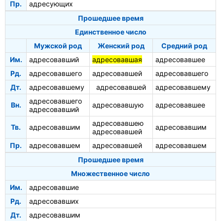
Пр.
адресующих
Прошедшее время
Единственное число
Мужской род
Женский род
Средний род
Им.
адресовавший
адресовавшая
адресовавшее
Рд.
адресовавшего
адресовавшей
адресовавшего
Дт.
адресовавшему
адресовавшей
адресовавшему
адресовавшего
Вн.
адресовавшую
адресовавшее
адресовавший
адресовавшею
Тв.
адресовавшим
адресовавшим
адресовавшей
Пр.
адресовавшем
адресовавшей
адресовавшем
Прошедшее время
Множественное число
Им.
адресовавшие
Рд.
адресовавших
Дт.
адресовавшим