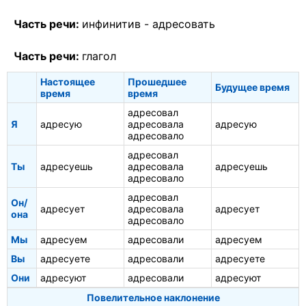
Часть речи:
инфинитив -
адресовать
Часть речи:
глагол
Настоящее
Прошедшее
Будущее время
время
время
адресовал
Я
адресую
адресовала
адресую
адресовало
адресовал
Ты
адресуешь
адресовала
адресуешь
адресовало
адресовал
Он/
адресует
адресовала
адресует
она
адресовало
Мы
адресуем
адресовали
адресуем
Вы
адресуете
адресовали
адресуете
Они
адресуют
адресовали
адресуют
Повелительное наклонение