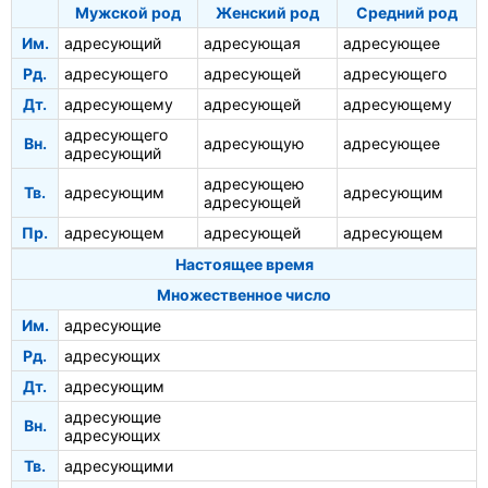
Мужской род
Женский род
Средний род
Им.
адресующий
адресующая
адресующее
Рд.
адресующего
адресующей
адресующего
Дт.
адресующему
адресующей
адресующему
адресующего
Вн.
адресующую
адресующее
адресующий
адресующею
Тв.
адресующим
адресующим
адресующей
Пр.
адресующем
адресующей
адресующем
Настоящее время
Множественное число
Им.
адресующие
Рд.
адресующих
Дт.
адресующим
адресующие
Вн.
адресующих
Тв.
адресующими