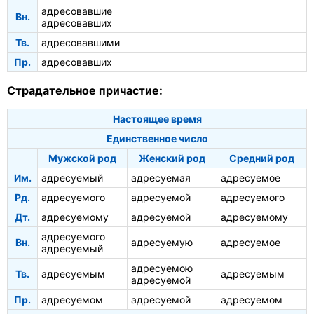
адресовавшие
Вн.
адресовавших
Тв.
адресовавшими
Пр.
адресовавших
Страдательное причастие:
Настоящее время
Единственное число
Мужской род
Женский род
Средний род
Им.
адресуемый
адресуемая
адресуемое
Рд.
адресуемого
адресуемой
адресуемого
Дт.
адресуемому
адресуемой
адресуемому
адресуемого
Вн.
адресуемую
адресуемое
адресуемый
адресуемою
Тв.
адресуемым
адресуемым
адресуемой
Пр.
адресуемом
адресуемой
адресуемом