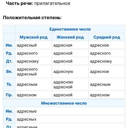
Часть речи:
прилагательное
Положительная степень:
Единственное число
Мужской род
Женский род
Средний род
Им.
адресный
адресная
адресное
Рд.
адресного
адресной
адресного
Дт.
адресному
адресной
адресному
адресного
Вн.
адресную
адресное
адресный
адресною
Тв.
адресным
адресным
адресной
Пр.
адресном
адресной
адресном
Множественное число
Им.
адресные
Рд.
адресных
Дт.
адресным