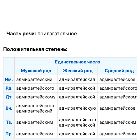
Часть речи:
прилагательное
Положительная степень:
Единственное число
Мужской род
Женский род
Средний род
Им.
адмиралтейский
адмиралтейская
адмиралтейское
Рд.
адмиралтейского
адмиралтейской
адмиралтейского
Дт.
адмиралтейскому
адмиралтейской
адмиралтейскому
адмиралтейского
Вн.
адмиралтейскую
адмиралтейское
адмиралтейский
адмиралтейскою
Тв.
адмиралтейским
адмиралтейским
адмиралтейской
Пр.
адмиралтейском
адмиралтейской
адмиралтейском