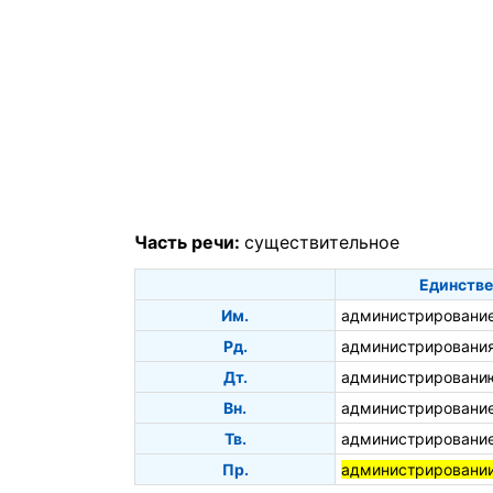
Часть речи:
существительное
Единстве
Им.
администрировани
Рд.
администрировани
Дт.
администрировани
Вн.
администрировани
Тв.
администрировани
Пр.
администрировани