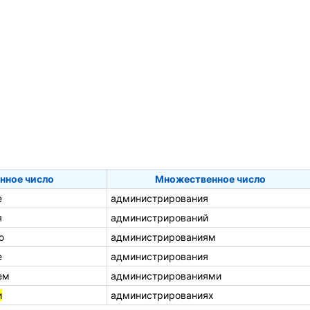
нное число
Множественное число
е
администрирования
я
администрирований
ю
администрированиям
е
администрирования
ем
администрированиями
и
администрированиях