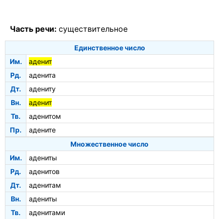
Часть речи:
существительное
Единственное число
Им.
аденит
Рд.
аденита
Дт.
адениту
Вн.
аденит
Тв.
аденитом
Пр.
адените
Множественное число
Им.
адениты
Рд.
аденитов
Дт.
аденитам
Вн.
адениты
Тв.
аденитами