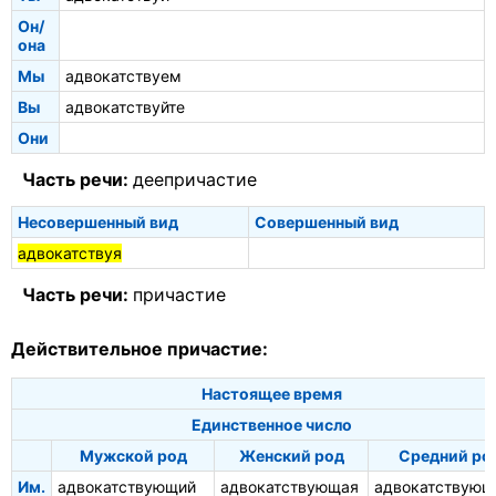
Он/
она
Мы
адвокатствуем
Вы
адвокатствуйте
Они
Часть речи:
деепричастие
Несовершенный вид
Совершенный вид
адвокатствуя
Часть речи:
причастие
Действительное причастие:
Настоящее время
Единственное число
Мужской род
Женский род
Средний ро
Им.
адвокатствующий
адвокатствующая
адвокатствующ