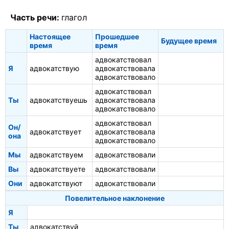
Часть речи:
глагол
Настоящее
Прошедшее
Будущее время
время
время
адвокатствовал
Я
адвокатствую
адвокатствовала
адвокатствовало
адвокатствовал
Ты
адвокатствуешь
адвокатствовала
адвокатствовало
адвокатствовал
Он/
адвокатствует
адвокатствовала
она
адвокатствовало
Мы
адвокатствуем
адвокатствовали
Вы
адвокатствуете
адвокатствовали
Они
адвокатствуют
адвокатствовали
Повелительное наклонение
Я
Ты
адвокатствуй