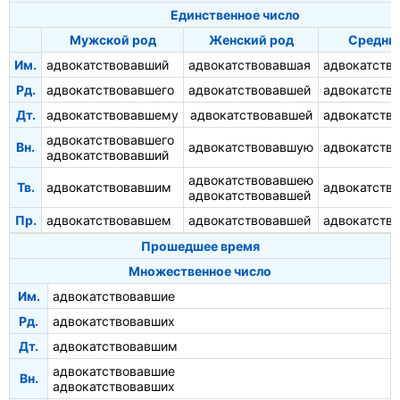
Единственное число
Мужской род
Женский род
Средни
Им.
адвокатствовавший
адвокатствовавшая
адвокатств
Рд.
адвокатствовавшего
адвокатствовавшей
адвокатств
Дт.
адвокатствовавшему
адвокатствовавшей
адвокатств
адвокатствовавшего
Вн.
адвокатствовавшую
адвокатств
адвокатствовавший
адвокатствовавшею
Тв.
адвокатствовавшим
адвокатств
адвокатствовавшей
Пр.
адвокатствовавшем
адвокатствовавшей
адвокатств
Прошедшее время
Множественное число
Им.
адвокатствовавшие
Рд.
адвокатствовавших
Дт.
адвокатствовавшим
адвокатствовавшие
Вн.
адвокатствовавших