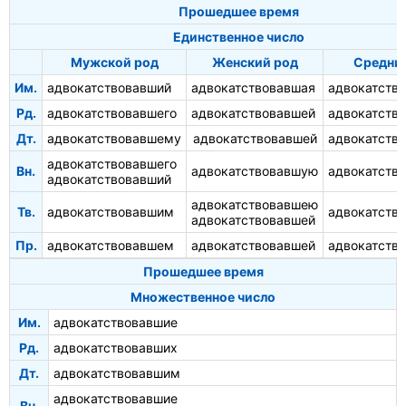
Прошедшее время
Единственное число
Мужской род
Женский род
Средни
Им.
адвокатствовавший
адвокатствовавшая
адвокатств
Рд.
адвокатствовавшего
адвокатствовавшей
адвокатств
Дт.
адвокатствовавшему
адвокатствовавшей
адвокатств
адвокатствовавшего
Вн.
адвокатствовавшую
адвокатств
адвокатствовавший
адвокатствовавшею
Тв.
адвокатствовавшим
адвокатств
адвокатствовавшей
Пр.
адвокатствовавшем
адвокатствовавшей
адвокатств
Прошедшее время
Множественное число
Им.
адвокатствовавшие
Рд.
адвокатствовавших
Дт.
адвокатствовавшим
адвокатствовавшие
Вн.