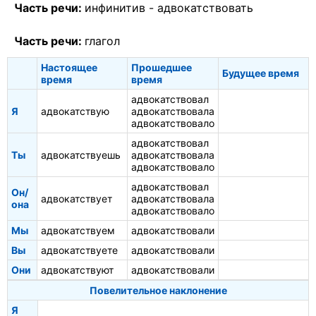
Часть речи:
инфинитив -
адвокатствовать
Часть речи:
глагол
Настоящее
Прошедшее
Будущее время
время
время
адвокатствовал
Я
адвокатствую
адвокатствовала
адвокатствовало
адвокатствовал
Ты
адвокатствуешь
адвокатствовала
адвокатствовало
адвокатствовал
Он/
адвокатствует
адвокатствовала
она
адвокатствовало
Мы
адвокатствуем
адвокатствовали
Вы
адвокатствуете
адвокатствовали
Они
адвокатствуют
адвокатствовали
Повелительное наклонение
Я