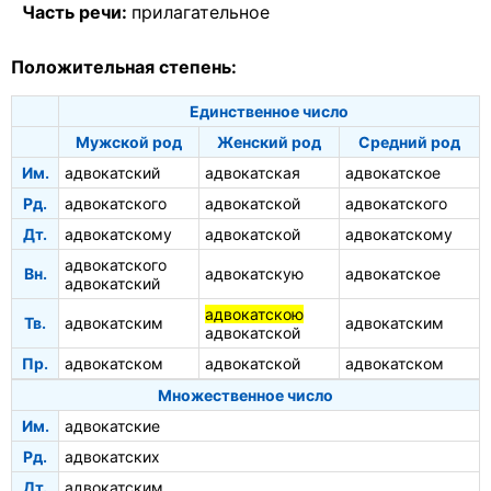
Часть речи:
прилагательное
Положительная степень:
Единственное число
Мужской род
Женский род
Средний род
Им.
адвокатский
адвокатская
адвокатское
Рд.
адвокатского
адвокатской
адвокатского
Дт.
адвокатскому
адвокатской
адвокатскому
адвокатского
Вн.
адвокатскую
адвокатское
адвокатский
адвокатскою
Тв.
адвокатским
адвокатским
адвокатской
Пр.
адвокатском
адвокатской
адвокатском
Множественное число
Им.
адвокатские
Рд.
адвокатских
Дт.
адвокатским