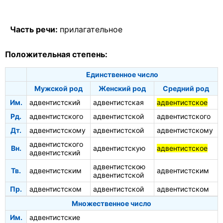
Часть речи:
прилагательное
Положительная степень:
Единственное число
Мужской род
Женский род
Средний род
Им.
адвентистский
адвентистская
адвентистское
Рд.
адвентистского
адвентистской
адвентистского
Дт.
адвентистскому
адвентистской
адвентистскому
адвентистского
Вн.
адвентистскую
адвентистское
адвентистский
адвентистскою
Тв.
адвентистским
адвентистским
адвентистской
Пр.
адвентистском
адвентистской
адвентистском
Множественное число
Им.
адвентистские