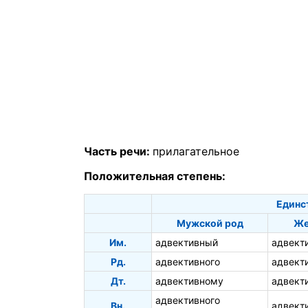
Часть речи:
прилагательное
Положительная степень:
Единс
Мужской род
Же
Им.
адвективный
адвект
Рд.
адвективного
адвект
Дт.
адвективному
адвект
адвективного
Вн.
адвект