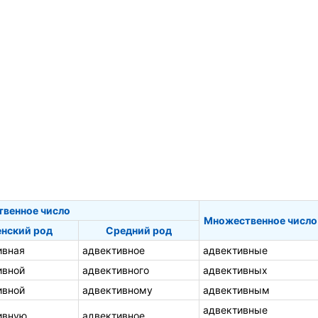
твенное число
Множественное число
нский род
Средний род
ивная
адвективное
адвективные
ивной
адвективного
адвективных
ивной
адвективному
адвективным
адвективные
ивную
адвективное