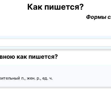
Как пишется?
Формы с
вною как пишется?
тельный п., жен. p., ед. ч.